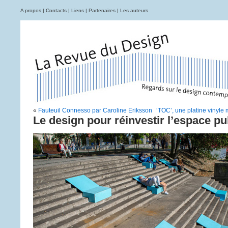
A propos
|
Contacts
|
Liens
|
Partenaires
|
Les auteurs
«
Fauteuil Connesso par Caroline Eriksson
‘TOC’, une platine vinyle 
Le design pour réinvestir l’espace pu