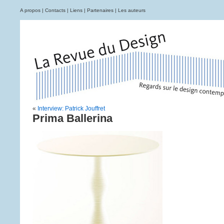
A propos
|
Contacts
|
Liens
|
Partenaires
|
Les auteurs
«
Interview: Patrick Jouffret
Prima Ballerina