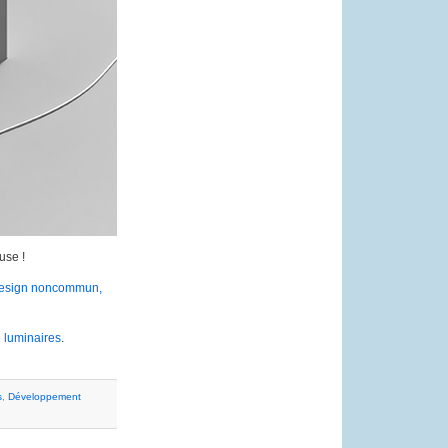
use !
 design noncommun,
e luminaires
.
s
,
Développement