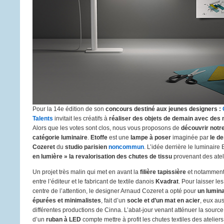
Pour la 14e édition de son
concours destiné aux jeunes designers :
Talents
invitait les créatifs à
réaliser des objets de demain avec des 
Alors que les votes sont clos, nous vous proposons de
découvrir notr
catégorie luminaire
.
Etoffe
est une
lampe à poser
imaginée par
le d
Cozeret
du
studio parisien
noncommun
. L’idée derrière le luminaire 
en lumière » la revalorisation des chutes de tissu
provenant des atel
Un projet très malin qui met en avant la
filière tapissière
et notamment 
entre l’éditeur et le fabricant de textile danois
Kvadrat
. Pour laisser les
centre de l’attention, le designer Arnaud Cozeret a opté pour
un lumina
épurées et minimalistes
, fait d’un
socle et d’un mat en acier
, eux aus
différentes productions de Cinna. L’abat-jour venant atténuer la sou
d’un
ruban à LED
compte mettre à profit les chutes textiles des ateliers