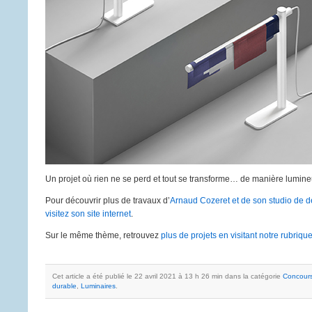
Un projet où rien ne se perd et tout se transforme… de manière lumine
Pour découvrir plus de travaux d’
Arnaud Cozeret et de son studio de
visitez son site internet
.
Sur le même thème, retrouvez
plus de projets en visitant notre rubriqu
Cet article a été publié le 22 avril 2021 à 13 h 26 min dans la catégorie
Concour
durable
,
Luminaires
.