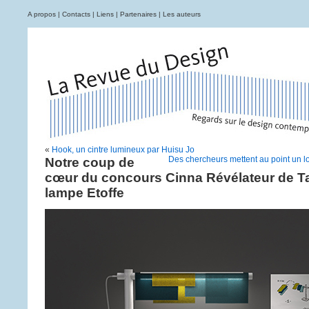
A propos
|
Contacts
|
Liens
|
Partenaires
|
Les auteurs
«
Hook, un cintre lumineux par Huisu Jo
Des chercheurs mettent au point un log
Notre coup de
cœur du concours Cinna Révélateur de Ta
lampe Etoffe