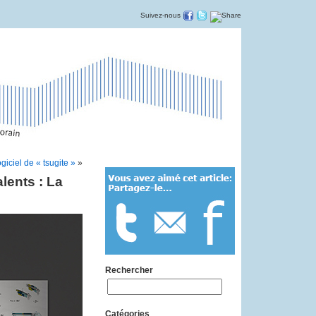
Suivez-nous
iciel de « tsugite »
»
lents : La
Rechercher
Catégories