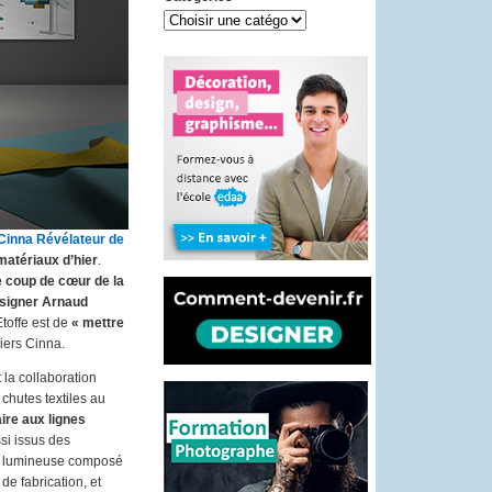
Cinna Révélateur de
matériaux d’hier
.
e coup de cœur de la
esigner Arnaud
Etoffe est de
« mettre
iers Cinna.
la collaboration
 chutes textiles au
ire aux lignes
si issus des
rce lumineuse composé
 de fabrication, et