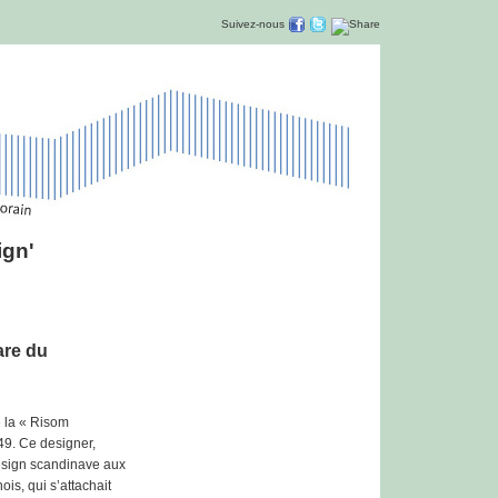
Suivez-nous
ign'
are du
e la « Risom
49. Ce designer,
design scandinave aux
is, qui s’attachait