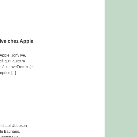
 Ive chez Apple
’Apple. Jony Ive,
 qu’il quittera
tisé « LoveFrom » (et
prise [...]
s Michael Ubbesen
 du Bauhaus,