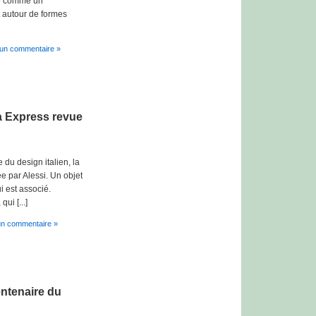
ne comme un
t autour de formes
un commentaire »
a Express revue
 du design italien, la
e par Alessi. Un objet
i est associé.
ui [...]
n commentaire »
ntenaire du