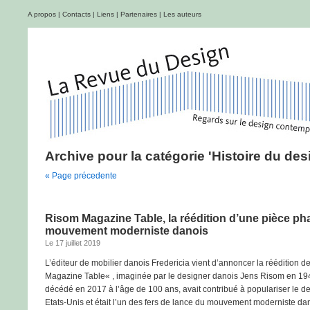
A propos
|
Contacts
|
Liens
|
Partenaires
|
Les auteurs
Archive pour la catégorie 'Histoire du des
« Page précedente
Risom Magazine Table, la réédition d’une pièce ph
mouvement moderniste danois
Le 17 juillet 2019
L’éditeur de mobilier danois Fredericia vient d’annoncer la réédition d
Magazine Table« , imaginée par le designer danois Jens Risom en 19
décédé en 2017 à l’âge de 100 ans, avait contribué à populariser le 
Etats-Unis et était l’un des fers de lance du mouvement moderniste dano