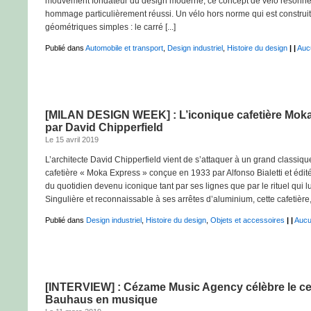
mouvement fondateur du design moderne, ce concept de vélo réson
hommage particulièrement réussi. Un vélo hors norme qui est construi
géométriques simples : le carré [...]
Publié dans
Automobile et transport
,
Design industriel
,
Histoire du design
|
|
Auc
[MILAN DESIGN WEEK] : L’iconique cafetière Mok
par David Chipperfield
Le 15 avril 2019
L’architecte David Chipperfield vient de s’attaquer à un grand classique
cafetière « Moka Express » conçue en 1933 par Alfonso Bialetti et édité
du quotidien devenu iconique tant par ses lignes que par le rituel qui lu
Singulière et reconnaissable à ses arrêtes d’aluminium, cette cafetière, q
Publié dans
Design industriel
,
Histoire du design
,
Objets et accessoires
|
|
Aucu
[INTERVIEW] : Cézame Music Agency célèbre le ce
Bauhaus en musique