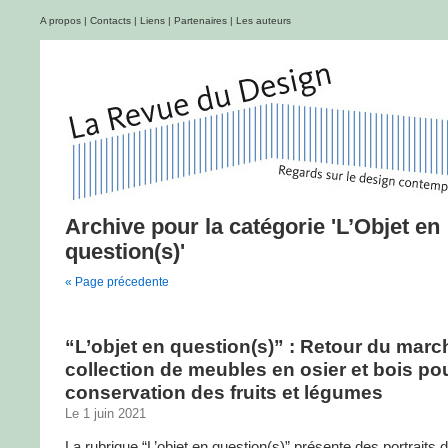
A propos
|
Contacts
|
Liens
|
Partenaires
|
Les auteurs
Archive pour la catégorie 'L’Objet en
question(s)'
« Page précedente
“L’objet en question(s)” : Retour du marc
collection de meubles en osier et bois pou
conservation des fruits et légumes
Le 1 juin 2021
La rubrique “L’objet en question(s)” présente des portraits d