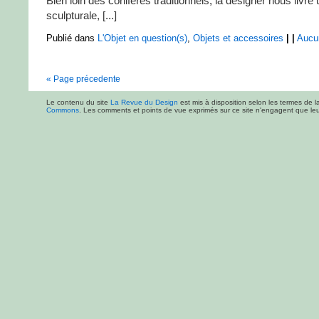
Bien loin des conifères traditionnels, la designer nous livre
sculpturale, [...]
Publié dans
L'Objet en question(s)
,
Objets et accessoires
|
|
Aucu
« Page précedente
Le contenu du site
La Revue du Design
est mis à disposition selon les termes de l
Commons
. Les comments et points de vue exprimés sur ce site n'engagent que leur