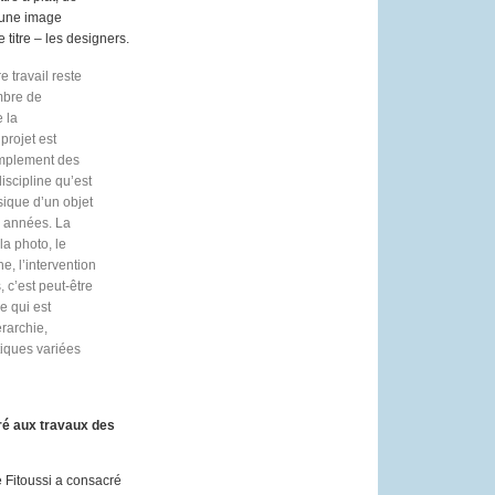
, une image
 titre – les designers.
 travail reste
ombre de
 la
projet est
implement des
discipline qu’est
ysique d’un objet
s années. La
la photo, le
e, l’intervention
 c’est peut-être
e qui est
rarchie,
tiques variées
ré aux travaux des
e Fitoussi a consacré