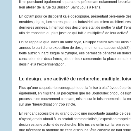
films ponctuent également le parcours, présentant notamment les créat
leur atelier de la rue du Buisson Saint Louis à Paris.
En optant pour ce dispositif kaléidoscopique, présentant pêle-mêle des
meubles, objets, luminaires, produits industriels ou micro-architectur
dernières années, l’intention des designers était de mettre “à plat” l’en
afin de transcrire au plus juste ce qui fait la multiplicité de leur activité.
On se rappelle que, dans un autre style, Philippe Starck avait lui aussi f
années le pari d’une exposition de design ne montrant aucun objet(2). L
toute autre: ni narcissique ni cynique, elle permet de pénétrer en douce
conception des deux frères, et de mieux comprendre la place centrale 
dessin et à l’expérimentation.
Le design: une activité de recherche, multiple, foi
Plus qu’une coquetterie scénographique, la “mise à plat” évoquée p
également, en filigrane, la perception que les Bouroullec ont du design
processus en mouvement constant, misant sur le foisonnement et la mult
sur une “hiérarchisation” trop stricte.
En rendant accessible au grand public une importante quantité de des
n’ayant jamais abouti à un produit commercialisé, l’exposition rappell
design est une activité de recherche. Elle insiste enfin sur la remise e
que nécessite la pratique de cette discipline: être capable de tout remet