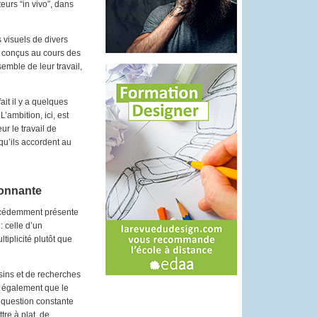
eurs “in vivo”, dans
 visuels de divers
es conçus au cours des
semble de leur travail,
ait il y a quelques
’ambition, ici, est
ur le travail de
qu’ils accordent au
sonnante
récédemment présente
: celle d’un
iplicité plutôt que
sins et de recherches
e également que le
n question constante
tre à plat, de