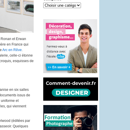
, Ronan et Erwan
ière en France qui
re
Arc en Rêve
.
erie, celle-ci étonne
croquis, esquisses de
anise en six salles
 documents issus de
 uniforme et
les, qui viennent
elwood (éditées par
’asseoir. Quelques