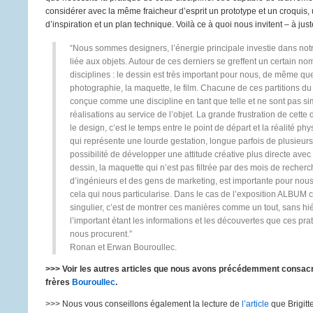
considérer avec la même fraicheur d’esprit un prototype et un croquis
d’inspiration et un plan technique. Voilà ce à quoi nous invitent – à juste
“Nous sommes designers, l’énergie principale investie dans notre
liée aux objets. Autour de ces derniers se greffent un certain n
disciplines : le dessin est très important pour nous, de même que
photographie, la maquette, le film. Chacune de ces partitions du 
conçue comme une discipline en tant que telle et ne sont pas s
réalisations au service de l’objet. La grande frustration de cette 
le design, c’est le temps entre le point de départ et la réalité ph
qui représente une lourde gestation, longue parfois de plusieur
possibilité de développer une attitude créative plus directe avec 
dessin, la maquette qui n’est pas filtrée par des mois de recherch
d’ingénieurs et des gens de marketing, est importante pour nous,
cela qui nous particularise. Dans le cas de l’exposition ALBUM c
singulier, c’est de montrer ces manières comme un tout, sans hié
l’important étant les informations et les découvertes que ces pra
nous procurent.”
Ronan et Erwan Bouroullec.
>>> Voir les autres articles que nous avons précédemment consac
frères
Bouroullec
.
>>> Nous vous conseillons également la lecture de
l’article
que Brigitt