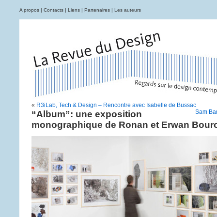
A propos
|
Contacts
|
Liens
|
Partenaires
|
Les auteurs
«
R3iLab, Tech & Design – Rencontre avec Isabelle de Bussac
Sam Bar
“Album”: une exposition
monographique de Ronan et Erwan Bouro