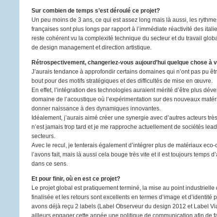
Sur combien de temps s’est déroulé ce projet?
Un peu moins de 3 ans, ce qui est assez long mais là aussi, les rythme
françaises sont plus longs par rapport à l’immédiate réactivité des ital
reste cohérent vu la complexité technique du secteur et du travail glob
de design management et direction artistique.
Rétrospectivement, changeriez-vous aujourd’hui quelque chose à v
J’aurais tendance à approfondir certains domaines qui n’ont pas pu êt
bout pour des motifs stratégiques et des difficultés de mise en œuvre.
En effet, l’intégration des technologies auraient mérité d’être plus dé
domaine de l’acoustique où l’expérimentation sur des nouveaux matéri
donner naissance à des dynamiques innovantes.
Idéalement, j’aurais aimé créer une synergie avec d’autres acteurs très 
n’est jamais trop tard et je me rapproche actuellement de sociétés lea
secteurs.
Avec le recul, je tenterais également d’intégrer plus de matériaux ec
l’avons fait, mais là aussi cela bouge très vite et il est toujours temps d
dans ce sens.
Et pour finir, où en est ce projet?
Le projet global est pratiquement terminé, la mise au point industrielle 
finalisée et les retours sont excellents en termes d’image et d’identité
avons déjà reçu 2 labels (Label Observeur du design 2012 et Label Via
ailleurs engager cette année une politique de communication afin de fa