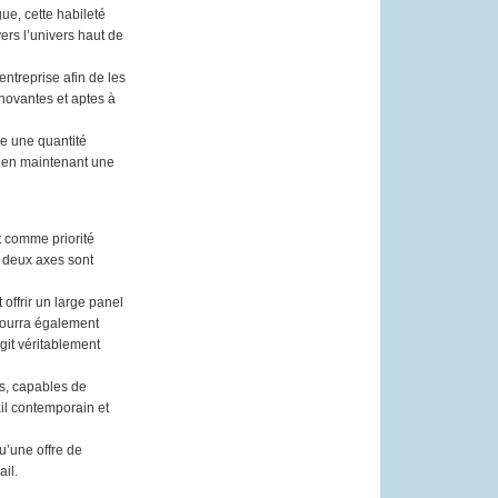
gue, cette habileté
vers l’univers haut de
ntreprise afin de les
nnovantes et aptes à
e une quantité
ut en maintenant une
 comme priorité
s deux axes sont
 offrir un large panel
 pourra également
git véritablement
es, capables de
il contemporain et
u’une offre de
ail.