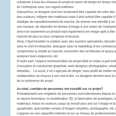
collaborer à tous les niveaux du projet et savoir de temps en temps ch
de l’entreprise avec son regard extérieur.
Aujourd’hui, le designer doit non seulement être capable de créer des
des couleurs, intégrer des matériaux mais il doit surtout être capable 
stratégie de repositionnement de marché, de donner une identité à un 
une marque, de répondre en termes d’image à une vision de l’entrepri
ainsi non seulement un produit mais également une image apte à être i
marché de plus en plus complexe et bouché.
Ainsi, il faut travailler la matière avec des ouvriers spécialisés, discute
avec le chef d’entreprise, dialoguer avec le marketing et les commerci
comprendre la réalité du marché, rencontrer des architectes et space-
analyser leurs exigences, etc.
D’autre part, l’aspect communication du projet était un enjeu à part enti
d’encadrer et coordonner graphiste, web-designer, photographe, créa
virtuelles… Là aussi, il ne s’agit pas de diriger, mais plutôt de mettre e
collaboration où chacun a son mot à dire. Le designer devient ainsi le g
de la cohérence du projet.
Au total, combien de personnes ont travaillé sur ce projet?
Probablement une vingtaine de personnes sont intervenues depuis la 
en œuvre technique, la modélisation 3D, la fabrication de prototypes, 
matériaux, tissus et couleurs, jusqu’au travail plus axé sur l’image et 
(graphistes, spécialistes rendus d’images virtuelles, photographe, etc.
s’appuie sur ses capacités internes et sur un réseau de professionnels 