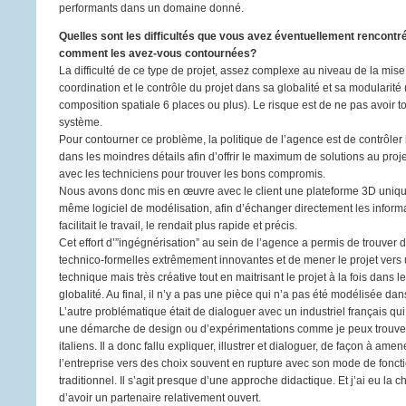
performants dans un domaine donné.
Quelles sont les difficultés que vous avez éventuellement rencontré
comment les avez-vous contournées?
La difficulté de ce type de projet, assez complexe au niveau de la mise
coordination et le contrôle du projet dans sa globalité et sa modularité (
composition spatiale 6 places ou plus). Le risque est de ne pas avoir to
système.
Pour contourner ce problème, la politique de l’agence est de contrôler
dans les moindres détails afin d’offrir le maximum de solutions au proj
avec les techniciens pour trouver les bons compromis.
Nous avons donc mis en œuvre avec le client une plateforme 3D unique,
même logiciel de modélisation, afin d’échanger directement les inform
facilitait le travail, le rendait plus rapide et précis.
Cet effort d’”ingégnérisation” au sein de l’agence a permis de trouver 
technico-formelles extrêmement innovantes et de mener le projet vers 
technique mais très créative tout en maitrisant le projet à la fois dans l
globalité. Au final, il n’y a pas une pièce qui n’a pas été modélisée dan
L’autre problématique était de dialoguer avec un industriel français qui
une démarche de design ou d’expérimentations comme je peux trouver
italiens. Il a donc fallu expliquer, illustrer et dialoguer, de façon à amene
l’entreprise vers des choix souvent en rupture avec son mode de fonc
traditionnel. Il s’agit presque d’une approche didactique. Et j’ai eu la 
d’avoir un partenaire relativement ouvert.