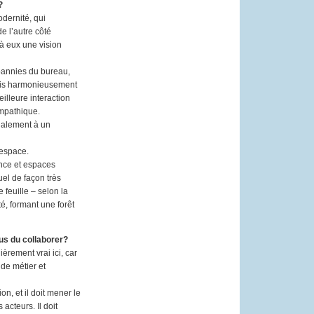
?
odernité, qui
de l’autre côté
 à eux une vision
bannies du bureau,
 mais harmonieusement
illeure interaction
ympathique.
également à un
’espace.
ence et espaces
uel de façon très
 feuille – selon la
é, formant une forêt
ous du collaborer?
ièrement vrai ici, car
 de métier et
on, et il doit mener le
 acteurs. Il doit