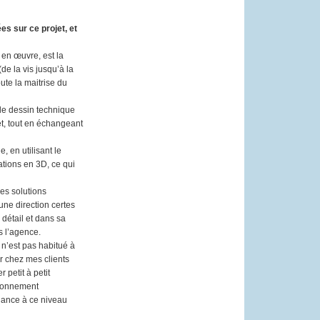
es sur ce projet, et
 en œuvre, est la
de la vis jusqu’à la
ute la maitrise du
 le dessin technique
et, tout en échangeant
 en utilisant le
ations en 3D, ce qui
des solutions
une direction certes
e détail et dans sa
s l’agence.
 n’est pas habitué à
 chez mes clients
r petit à petit
tionnement
chance à ce niveau