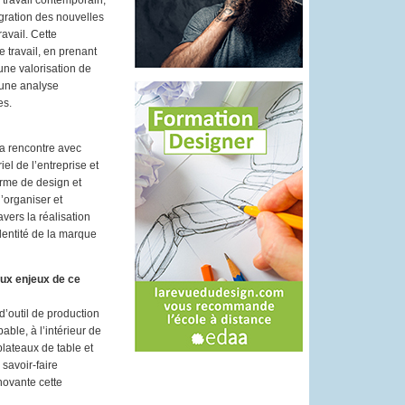
 travail contemporain,
égration des nouvelles
avail. Cette
e travail, en prenant
une valorisation de
s une analyse
es.
 ma rencontre avec
el de l’entreprise et
erme de design et
d’organiser et
vers la réalisation
identité de la marque
paux enjeux de ce
d’outil de production
able, à l’intérieur de
 plateaux de table et
savoir-faire
novante cette