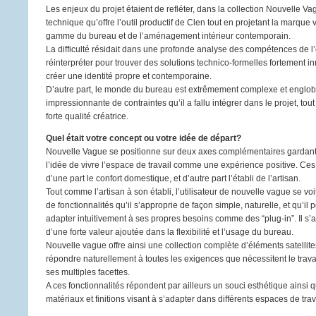
Les enjeux du projet étaient de refléter, dans la collection Nouvelle Va
technique qu’offre l’outil productif de Clen tout en projetant la marque 
gamme du bureau et de l’aménagement intérieur contemporain.
La difficulté résidait dans une profonde analyse des compétences de l’e
réinterpréter pour trouver des solutions technico-formelles fortement i
créer une identité propre et contemporaine.
D’autre part, le monde du bureau est extrêmement complexe et englob
impressionnante de contraintes qu’il a fallu intégrer dans le projet, to
forte qualité créatrice.
Quel était votre concept ou votre idée de départ?
Nouvelle Vague se positionne sur deux axes complémentaires gardant
l’idée de vivre l’espace de travail comme une expérience positive. Ce
d’une part le confort domestique, et d’autre part l’établi de l’artisan.
Tout comme l’artisan à son établi, l’utilisateur de nouvelle vague se voit
de fonctionnalités qu’il s’approprie de façon simple, naturelle, et qu’il
adapter intuitivement à ses propres besoins comme des “plug-in”. Il s’a
d’une forte valeur ajoutée dans la flexibilité et l’usage du bureau.
Nouvelle vague offre ainsi une collection complète d’éléments satellit
répondre naturellement à toutes les exigences que nécessitent le trava
ses multiples facettes.
A ces fonctionnalités répondent par ailleurs un souci esthétique ainsi q
matériaux et finitions visant à s’adapter dans différents espaces de trav