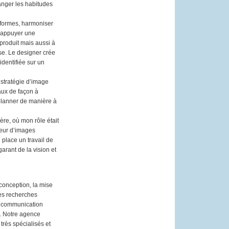
anger les habitudes
 formes, harmoniser
d’appuyer une
produit mais aussi à
se. Le designer crée
dentifiée sur un
r stratégie d’image
aux de façon à
planner de manière à
ère, où mon rôle était
teur d’images
n place un travail de
arant de la vision et
conception, la mise
les recherches
la communication
). Notre agence
très spécialisés et