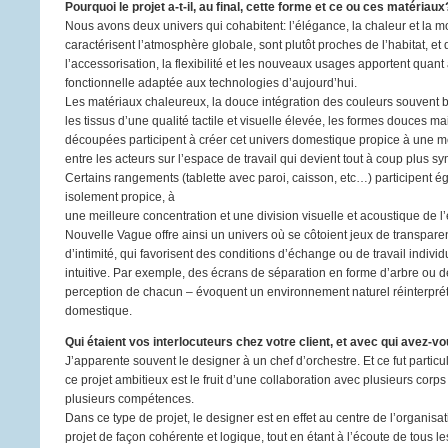
Pourquoi le projet a-t-il, au final, cette forme et ce ou ces matériaux
Nous avons deux univers qui cohabitent: l’élégance, la chaleur et la m
caractérisent l’atmosphère globale, sont plutôt proches de l’habitat, et 
l’accessorisation, la flexibilité et les nouveaux usages apportent quant
fonctionnelle adaptée aux technologies d’aujourd’hui.
Les matériaux chaleureux, la douce intégration des couleurs souvent 
les tissus d’une qualité tactile et visuelle élevée, les formes douces
découpées participent à créer cet univers domestique propice à une me
entre les acteurs sur l’espace de travail qui devient tout à coup plus s
Certains rangements (tablette avec paroi, caisson, etc…) participent 
isolement propice, à
une meilleure concentration et une division visuelle et acoustique de l
Nouvelle Vague offre ainsi un univers où se côtoient jeux de transpar
d’intimité, qui favorisent des conditions d’échange ou de travail individ
intuitive. Par exemple, des écrans de séparation en forme d’arbre ou de
perception de chacun – évoquent un environnement naturel réinterprét
domestique.
Qui étaient vos interlocuteurs chez votre client, et avec qui avez-v
J’apparente souvent le designer à un chef d’orchestre. Et ce fut particul
ce projet ambitieux est le fruit d’une collaboration avec plusieurs corps
plusieurs compétences.
Dans ce type de projet, le designer est en effet au centre de l’organisati
projet de façon cohérente et logique, tout en étant à l’écoute de tous les