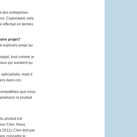
s des entreprises
iens. Cependant, cela
al effectué en termes
otre projet?
re explorés jusqu’au
veloppé, tout comme le
aux qui auraient pu
spécialisés, mais il
ders dans ces
o-compatibles que nous
’améliorer le produit
du produit est
 pour Clen. Nous
 2011). Clen doit par
ire connaitre le