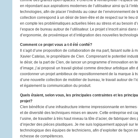
comme des grands open-spaces. Il cherche à réinterprèter l’espace de
en répondant aux aspirations modernes de l’utilisateur ainsi qu’à l’int
technologies, afin de placer l’individu au cœur de l’environnement de tr
collection correspond à un désir de bien-être et de respect sur le lieu d
en compte les problématiques actuelles liées au stress et au besoin d’
l’espace de bureau autour de l’utilisateur. Le projet s’inscrit ainsi dan
d’ergonomie, de proxémique et d’intégration des nouvelles technologi
Comment ce projet vous a-t-il été confié?
Il s’agit d’une proposition de collaboration de ma part, faisant suite à
Xavier Catelas, le propriétaire de Clen. Comprenant le potentiel industri
le désir, de la part de Clen, de lancer un programme d’innovation en t
d’image, j’ai proposé un travail global comme directeur artistique afin 
coordonner un projet ambitieux de repositionnement de la marque à tra
d’une nouvelle collection de mobilier de bureau, le travail autour de l’
et également la communication du produit.
Quels étaient, selon vous, les principales contraintes et les princi
projet?
Clen bénéficie d’une infrastructure interne impressionnante en termes 
et de diversité des techniques mises en œuvre. Cette entreprise est cap
l’usine, de travailler à très haut niveau la tôle d’acier, de fabriquer des
d’injecter des pièces plastiques. Je me suis logiquement appuyé sur le 
technologique des équipes de techniciens, afin d’exploiter de façon in
richesse de compétences.