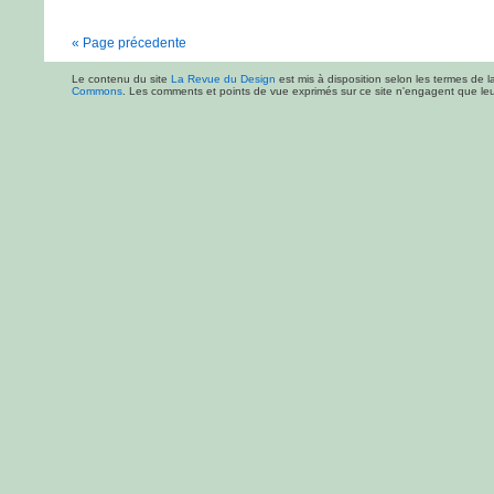
« Page précedente
Le contenu du site
La Revue du Design
est mis à disposition selon les termes de l
Commons
. Les comments et points de vue exprimés sur ce site n'engagent que leur