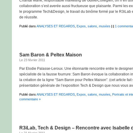
Chantal Marie, responsable marketing de Guille/Collégien, on n’en dou
collaboration s’est averée aussi fructueuse que plaisante. Parmi les e
le programme Tech&Design, le travail du binôme formé par le R3iLab 
de réussite.
Publié dans
ANALYSES ET REGARDS
,
Expos, salons, musées
|
|
1 commentai
Sam Baron & Peltex Maison
Le 23 février 2011
Par Elodie Palasse-Leroux. Une étonnante rencontre entre le designer 
spécialiste de la fausse fourrure: Sam Baron évoque la collaboration in
la création de la ligne “Sam Baron pour Peltex Maison”. (cet article fait
présentation générale de l’exposition Tech & Design que nous vous avio
Publié dans
ANALYSES ET REGARDS
,
Expos, salons, musées
,
Portraits et in
commentaire »
R3iLab, Tech & Design – Rencontre avec Isabelle