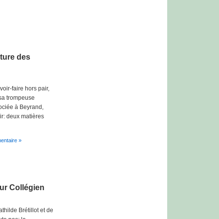
ture des
oir-faire hors pair,
e sa trompeuse
sociée à Beyrand,
ir: deux matières
ntaire »
our Collégien
hilde Brétillot et de