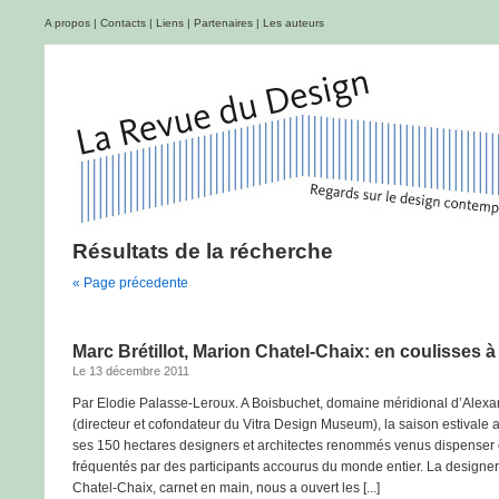
A propos
|
Contacts
|
Liens
|
Partenaires
|
Les auteurs
Résultats de la récherche
« Page précedente
Marc Brétillot, Marion Chatel-Chaix: en coulisses 
Le 13 décembre 2011
Par Elodie Palasse-Leroux. A Boisbuchet, domaine méridional d’Alex
(directeur et cofondateur du Vitra Design Museum), la saison estivale 
ses 150 hectares designers et architectes renommés venus dispenser d
fréquentés par des participants accourus du monde entier. La designer 
Chatel-Chaix, carnet en main, nous a ouvert les [...]