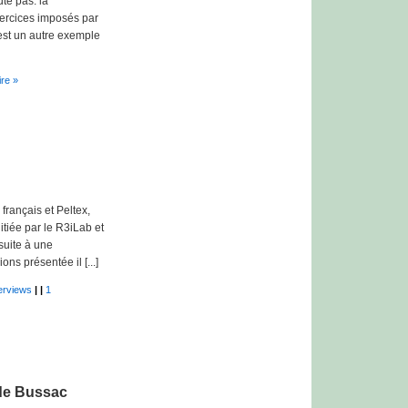
te pas: la
xercices imposés par
est un autre exemple
re »
français et Peltex,
itiée par le R3iLab et
 suite à une
ns présentée il [...]
terviews
|
|
1
 de Bussac