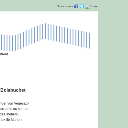
Suivez-nous
à Boisbuchet
ander von Vegesack
accueille au sein de
es ateliers,
textile Marion