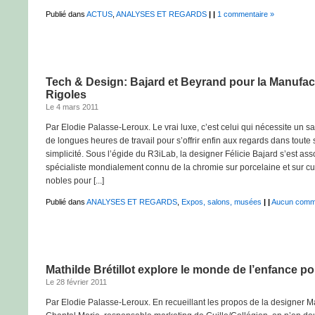
Publié dans
ACTUS
,
ANALYSES ET REGARDS
|
|
1 commentaire »
Tech & Design: Bajard et Beyrand pour la Manufac
Rigoles
Le 4 mars 2011
Par Elodie Palasse-Leroux. Le vrai luxe, c’est celui qui nécessite un sav
de longues heures de travail pour s’offrir enfin aux regards dans tout
simplicité. Sous l’égide du R3iLab, la designer Félicie Bajard s’est as
spécialiste mondialement connu de la chromie sur porcelaine et sur cu
nobles pour [...]
Publié dans
ANALYSES ET REGARDS
,
Expos, salons, musées
|
|
Aucun comme
Mathilde Brétillot explore le monde de l’enfance p
Le 28 février 2011
Par Elodie Palasse-Leroux. En recueillant les propos de la designer Mat