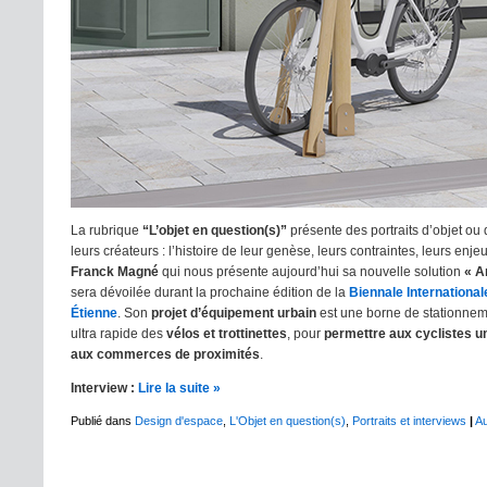
La rubrique
“L’objet en question(s)”
présente des portraits d’objet ou 
leurs créateurs : l’histoire de leur genèse, leurs contraintes, leurs enj
Franck Magné
qui nous présente aujourd’hui sa nouvelle solution
« A
sera dévoilée durant la prochaine édition de la
Biennale International
Étienne
. Son
projet d’équipement urbain
est une borne de stationneme
ultra rapide des
vélos et trottinettes
, pour
permettre aux cyclistes 
aux commerces de proximités
.
Interview :
Lire la suite »
Publié dans
Design d'espace
,
L'Objet en question(s)
,
Portraits et interviews
|
A