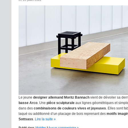
Le jeune
designer allemand Moritz Bannach
vient de dévoiler sa dern
basse Arco
. Une
pièce sculpturale
aux lignes géométriques et simple
dans des
combinaisons de couleurs vives et joyeuses
. Elles sont f
laqué ou additionné d’un placage de bois reprenant des
motifs imagi
Sottsass
.
Lire la suite »
Publié dans
Mobilier
|
Aucun commentaire »