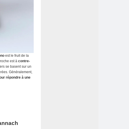
ono
est le fruit de la
proche est à
contre-
ers se basent sur un
turées. Généralement,
our répondre à une
Bannach