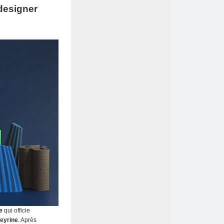
 designer
e
qui officie
eyrine
. Après