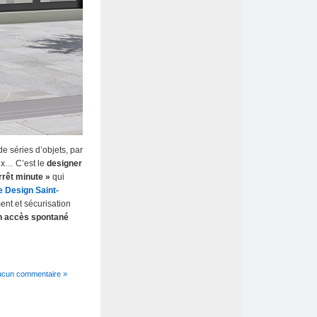
de séries d’objets, par
eux… C’est le
designer
rrêt minute »
qui
e Design Saint-
nt et sécurisation
un accès spontané
ucun commentaire »