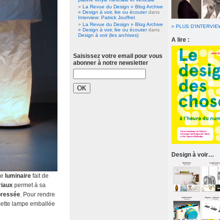
La Revue du Design » Blog Archive
» Design à voir, lire ou écouter
dans
Interview: Patrick Jouffret
La Revue du Design » Blog Archive
» PLUS D'INTERVI
» Design à voir, lire ou écouter
dans
Design à voir (les archives)
A lire :
Saisissez votre email pour vous
abonner à notre newsletter
Design à voir…
ge
luminaire
fait de
riaux
permet à sa
pressée
. Pour rendre
r cette lampe emballée