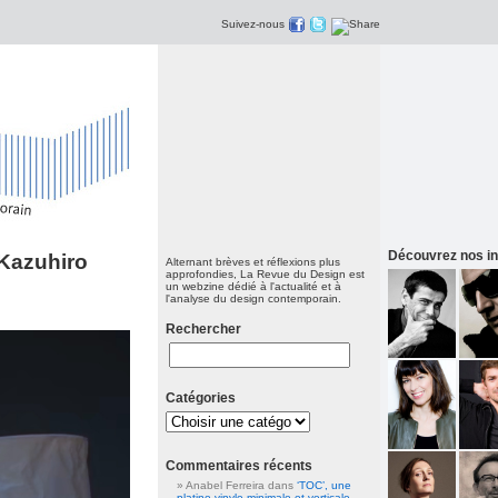
Suivez-nous
Découvrez nos in
 Kazuhiro
Alternant brèves et réflexions plus
approfondies, La Revue du Design est
un webzine dédié à l'actualité et à
l'analyse du design contemporain.
Rechercher
Catégories
Commentaires récents
Anabel Ferreira dans
‘TOC’, une
platine vinyle minimale et verticale